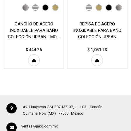
GANCHO DE ACERO
REPISA DE ACERO
INOXIDABLE PARA BAÑO
INOXIDABLE PARA BAÑO
COLECCIÓN URBAN - MOD.
COLECCIÓN URBAN
TOA139
(300mm - 400mm) - MOD.
EST
$
444.26
$
1,051.23
Av. Huayacán SM 307 MZ 37, L 1-03
Cancún
Quintana Roo (MX)
77560
México
ventas@jako.com.mx