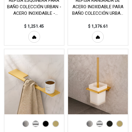
REPISA ESQUINERA PARA
REPISA RANURADA DE
BAÑO COLECCIÓN URBAN -
ACERO INOXIDABLE PARA
ACERO INOXIDABLE -
BAÑO COLECCIÓN URBAN
(185mm) - MOD. EST159
(400mm) - MOD. EST140
$
1,251.45
$
1,376.61