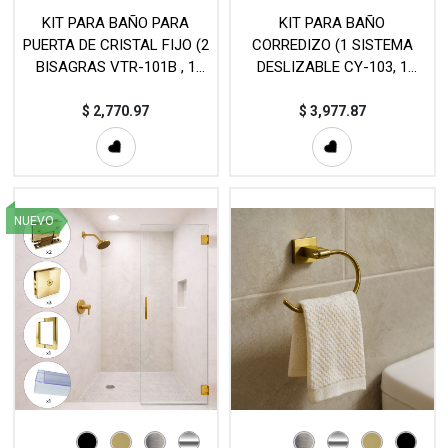
KIT PARA BAÑO PARA
KIT PARA BAÑO
PUERTA DE CRISTAL FIJO (2
CORREDIZO (1 SISTEMA
BISAGRAS VTR-101B , 1
DESLIZABLE CY-103, 1
MANILLON L176, 2
JALADERA EMBUTIR HD-
CONECTORES VTR-871B, 1
822, 3 CONECTORES VTR-
$
2,770.97
$
3,977.87
BARRA ESTABILIZADORA
871S) - MOD. KIT2
VTR-63218) - MOD. KIT3
NUEVO