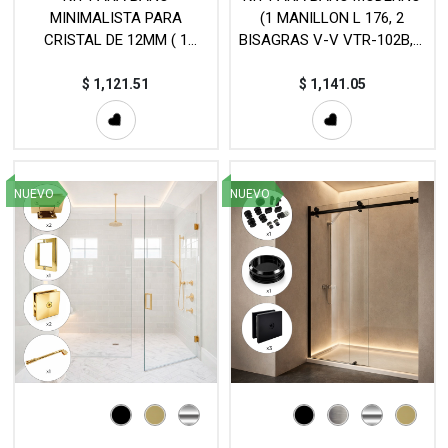
MINIMALISTA PARA
(1 MANILLON L 176, 2
CRISTAL DE 12MM ( 1
BISAGRAS V-V VTR-102B, 6
CANAL U JK00498 2.49MT,
CONECTORES VTR-871S) -
1 CANAL U JK004144
MOD. KIT4
$
1,121.51
$
1,141.05
3.66MT, 1 MANILLON L 176)
- MOD. KIT5
NUEVO
NUEVO