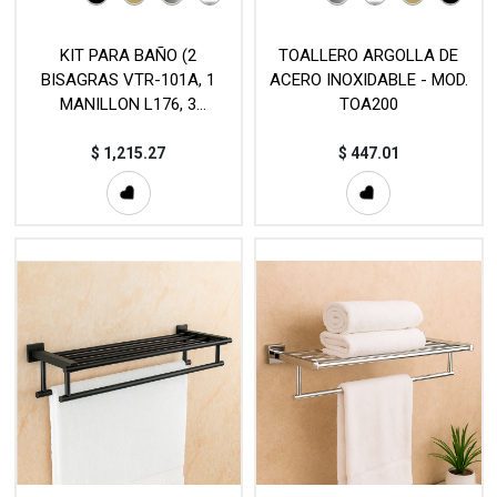
KIT PARA BAÑO (2
TOALLERO ARGOLLA DE
BISAGRAS VTR-101A, 1
ACERO INOXIDABLE - MOD.
MANILLON L176, 3
TOA200
CONECTORES VTR-871S, 1
PERFIL POLICARBONATO
$
1,215.27
$
447.01
VTR-206C12T) MOD. KIT1