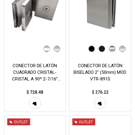
CONECTOR DE LATÓN
CONECTOR DE LATÓN
CUADRADO CRISTAL-
BISELADO 2" (50mm) MOD.
CRISTAL A 90º 2-7/16”
VTR-891S
(62mm) MOD. VTR-872A
$
728.48
$
276.22
OUTLET
OUTLET