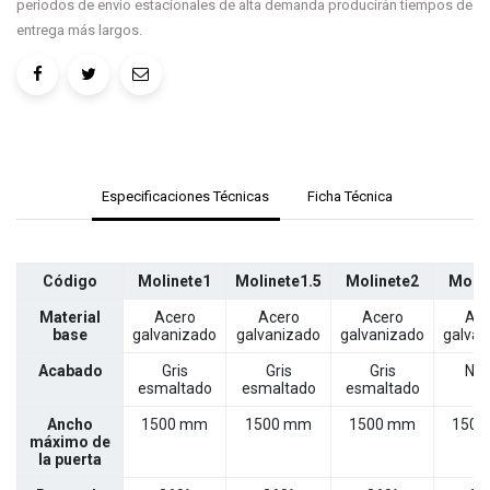
periodos de envío estacionales de alta demanda producirán tiempos de
entrega más largos.
Especificaciones Técnicas
Ficha Técnica
Código
Molinete1
Molinete1.5
Molinete2
Molin
Material
Acero
Acero
Acero
Ace
base
galvanizado
galvanizado
galvanizado
galvan
Acabado
Gris
Gris
Gris
Neg
esmaltado
esmaltado
esmaltado
Ancho
1500 mm
1500 mm
1500 mm
1500
máximo de
la puerta