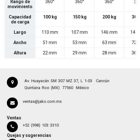
Rango de
360°
360°
360°
36
movimiento
Capacidad
100 kg
150 kg
200 kg
300
de carga
Largo
110 mm
107 mm
146 mm
146
Ancho
51 mm
53 mm
63 mm
72 
Altura
22 mm
29 mm
28 mm
36 
Av. Huayacán SM 307 MZ 37, L 1-03
Cancún
Quintana Roo (MX)
77560
México
ventas@jako.com.mx
Ventas
+52 (998) 103 3310
Quejas y sugerencias