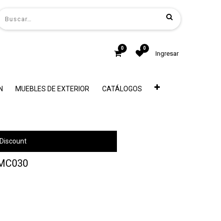
0
0
Ingresar
N
MUEBLES DE EXTERIOR
CATÁLOGOS
Discount
MC030