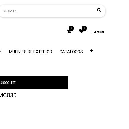
0
0
Ingresar
N
MUEBLES DE EXTERIOR
CATÁLOGOS
Discount
MC030