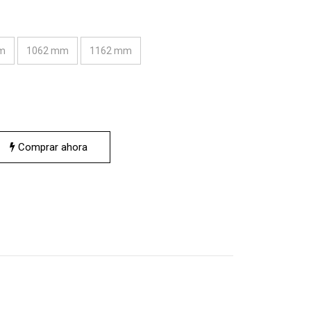
m
1062 mm
1162 mm
Comprar ahora