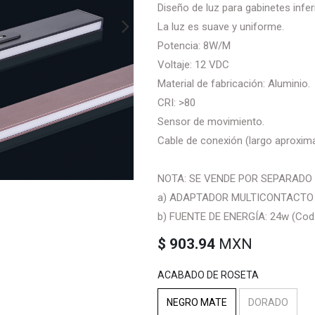
Diseño de luz para gabinetes infer
La luz es suave y uniforme.
Potencia: 8W/M
Voltaje: 12 VDC
Material de fabricación: Aluminio.
CRI: >80
Sensor de movimiento.
Cable de conexión (largo aproxima
NOTA: SE VENDE POR SEPARADO
a) ADAPTADOR MULTICONTACTO (
b) FUENTE DE ENERGÍA: 24w (Cod
$
903.94
MXN
ACABADO DE ROSETA
NEGRO MATE
DORADO