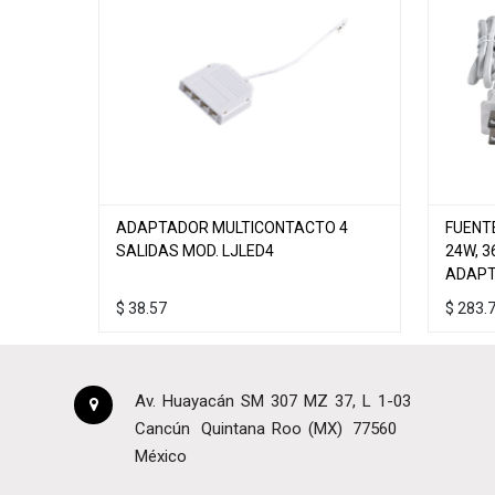
ADAPTADOR MULTICONTACTO 4
FUENTE
SALIDAS MOD. LJLED4
24W, 3
ADAPT
$
38.57
$
283.
Av. Huayacán SM 307 MZ 37, L 1-03
Cancún
Quintana Roo (MX)
77560
México