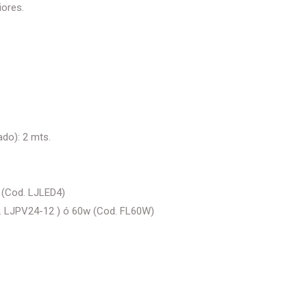
iores.
do): 2 mts.
Cod. LJLED4)
. LJPV24-12 ) ó 60w (Cod. FL60W)