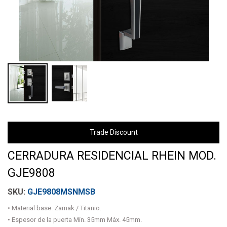
Trade Discount
CERRADURA RESIDENCIAL RHEIN MOD.
GJE9808
GJE9808MSNMSB
• Material base: Zamak / Titanio.
• Espesor de la puerta Mín. 35mm Máx. 45mm.