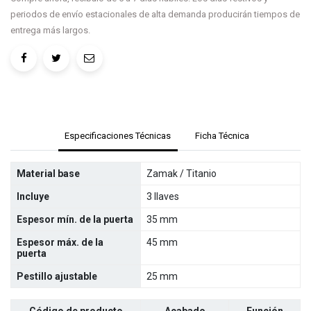
periodos de envío estacionales de alta demanda producirán tiempos de
entrega más largos.
Especificaciones Técnicas
Ficha Técnica
Material base
Zamak / Titanio
Incluye
3 llaves
Espesor mín. de la puerta
35 mm
Espesor máx. de la
45 mm
puerta
Pestillo ajustable
25 mm
Código de producto
Acabado
Función