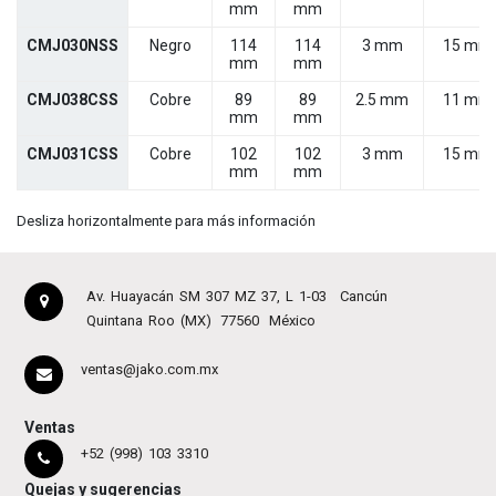
mm
mm
CMJ030NSS
Negro
114
114
3 mm
15 mm
mm
mm
CMJ038CSS
Cobre
89
89
2.5 mm
11 mm
mm
mm
CMJ031CSS
Cobre
102
102
3 mm
15 mm
mm
mm
Desliza horizontalmente para más información
Av. Huayacán SM 307 MZ 37, L 1-03
Cancún
Quintana Roo (MX)
77560
México
ventas@jako.com.mx
Ventas
+52 (998) 103 3310
Quejas y sugerencias