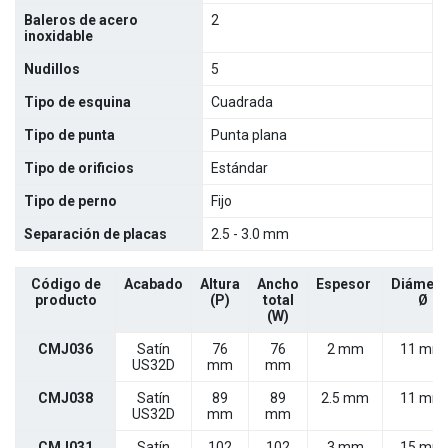
Baleros de acero
2
inoxidable
Nudillos
5
Tipo de esquina
Cuadrada
Tipo de punta
Punta plana
Tipo de orificios
Estándar
Tipo de perno
Fijo
Separación de placas
2.5 - 3.0 mm
Código de
Acabado
Altura
Ancho
Espesor
Diámetr
producto
(P)
total
Ø
(W)
CMJ036
Satín
76
76
2 mm
11 mm
US32D
mm
mm
CMJ038
Satín
89
89
2.5 mm
11 mm
US32D
mm
mm
CMJ031
Satín
102
102
3 mm
15 mm