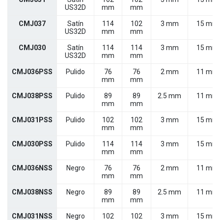
US32D
mm
mm
CMJ037
Satín
114
102
3 mm
15 mm
US32D
mm
mm
CMJ030
Satín
114
114
3 mm
15 mm
US32D
mm
mm
CMJ036PSS
Pulido
76
76
2 mm
11 mm
mm
mm
CMJ038PSS
Pulido
89
89
2.5 mm
11 mm
mm
mm
CMJ031PSS
Pulido
102
102
3 mm
15 mm
mm
mm
CMJ030PSS
Pulido
114
114
3 mm
15 mm
mm
mm
CMJ036NSS
Negro
76
76
2 mm
11 mm
mm
mm
CMJ038NSS
Negro
89
89
2.5 mm
11 mm
mm
mm
CMJ031NSS
Negro
102
102
3 mm
15 mm