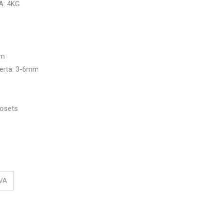
A: 4KG
mm
puerta: 3-6mm
losets
VA