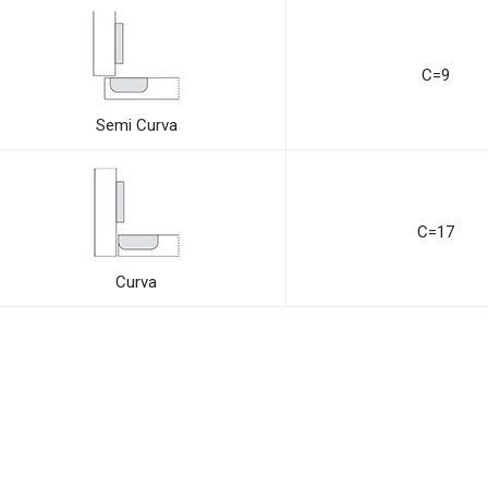
C=9
Semi Curva
C=17
Curva