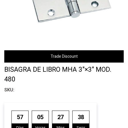
Trade Discount
BISAGRA DE LIBRO MHA 3"×3" MOD.
480
57
05
27
38
Días
Horas
Mins
Segs