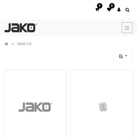
0
0
MINI FIX