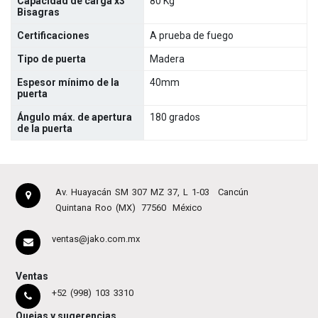
Capacidad de carga x3
80 Kg
Bisagras
Certificaciones
A prueba de fuego
Tipo de puerta
Madera
Espesor mínimo de la
40mm
puerta
Ángulo máx. de apertura
180 grados
de la puerta
Av. Huayacán SM 307 MZ 37, L 1-03
Cancún
Quintana Roo (MX)
77560
México
ventas@jako.com.mx
Ventas
+52 (998) 103 3310
Quejas y sugerencias